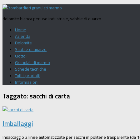
Salta
al
dolomite bianca per uso industriale, sabbie di quarzo
contenuto
Home
Azienda
Dolomite
Sabbie di quarzo
Ciottoli
Granulati di marmo
Schede tecniche
Tutti i prodotti
Informazioni
Taggato:
sacchi di carta
Imballaggi
Insaccaggio 2 linee automatizzate per sacchi in politene trasparente (da 10 