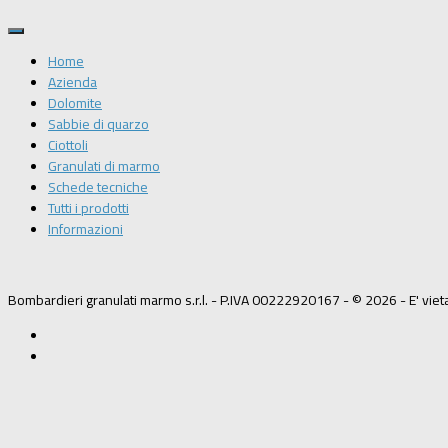
Home
Azienda
Dolomite
Sabbie di quarzo
Ciottoli
Granulati di marmo
Schede tecniche
Tutti i prodotti
Informazioni
Bombardieri granulati marmo s.r.l. - P.IVA 00222920167 - © 2026 - E' vieta